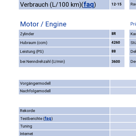
faq
Verbrauch (L/100 km)
(
)
Ra
12-15
Motor / Engine
Pr
Zylinder
8R
Kau
Hubraum (ccm)
4260
St
Leistung (PS)
88
De
bei Nenndrehzahl (U/min)
De
3600
Vorgängermodell
Nachfolgemodell
Rekorde
faq
Testberichte
(
)
Tuning
Internet