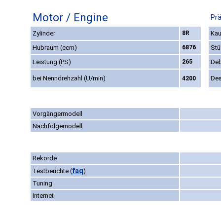
Motor / Engine
Prä
Zylinder
8R
Kau
Hubraum (ccm)
6876
Stü
Leistung (PS)
265
Deb
bei Nenndrehzahl (U/min)
Des
4200
Vorgängermodell
Nachfolgemodell
Rekorde
faq
Testberichte
(
)
Tuning
Internet