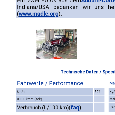
Für zwei Fotos aus dem
Auburn-Cor
Indiana/USA bedanken wir uns her
(
www.madle.org
).
Technische Daten / Specif
Fahrwerte / Performance
Ma
km/h
165
kg/
0-100 km/h (sek)
Ma
faq
Verbrauch (L/100 km)
(
)
Rad