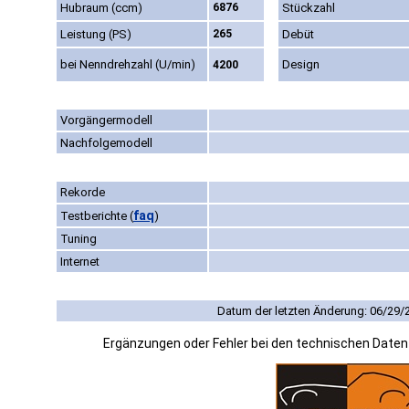
Hubraum (ccm)
6876
Stückzahl
Leistung (PS)
265
Debüt
bei Nenndrehzahl (U/min)
Design
4200
Vorgängermodell
Nachfolgemodell
Rekorde
faq
Testberichte
(
)
Tuning
Internet
Datum der letzten Änderung: 06/29/
Ergänzungen oder Fehler bei den technischen Date