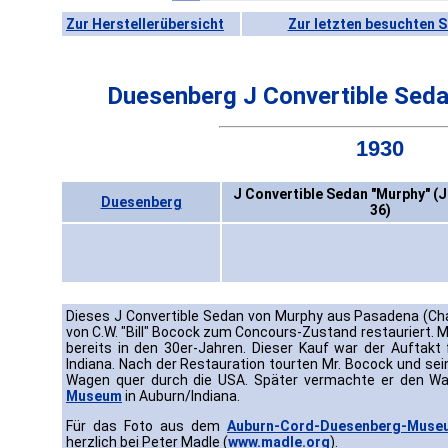
Zur Herstellerübersicht
Zur letzten besuchten S
Duesenberg J Convertible Seda
1930
J Convertible Sedan "Murphy" (J
Duesenberg
36)
Dieses J Convertible Sedan von Murphy aus Pasadena (Cha
von C.W. "Bill" Bocock zum Concours-Zustand restauriert. 
bereits in den 30er-Jahren. Dieser Kauf war der Auftakt
Indiana. Nach der Restauration tourten Mr. Bocock und sei
Wagen quer durch die USA. Später vermachte er den 
Museum
in Auburn/Indiana.
Für das Foto aus dem
Auburn-Cord-Duesenberg-Muse
herzlich bei Peter Madle (
www.madle.org
).