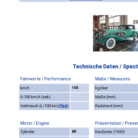
Technische Daten / Specif
Fahrwerte / Performance
Maße / Measures
km/h
165
kg/leer
0-100 km/h (sek)
Maße (mm)
faq
Verbrauch (L/100 km)
(
)
Radstand (mm)
Motor / Engine
Präsentation / Prese
Zylinder
8R
Kaufpreis (1930)