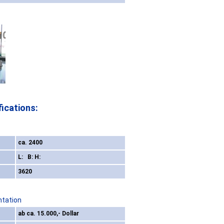
ications:
ca. 2400
L: B: H:
3620
ntation
ab ca. 15.000,- Dollar