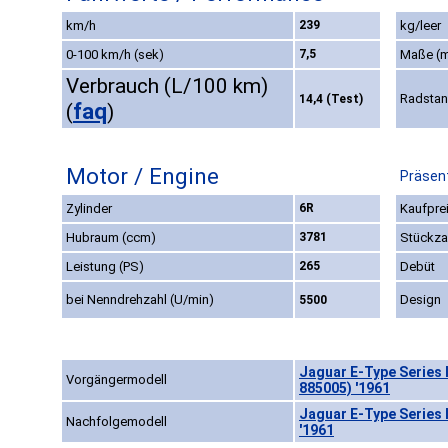
km/h
239
kg/leer
0-100 km/h (sek)
7,5
Maße (
Verbrauch (L/100 km)
Radsta
14,4 (Test)
faq
(
)
Motor / Engine
Präsent
Zylinder
6R
Kaufprei
Hubraum (ccm)
3781
Stückza
Leistung (PS)
265
Debüt
bei Nenndrehzahl (U/min)
Design
5500
Jaguar E-Type Series I
Vorgängermodell
885005) '1961
Jaguar E-Type Series 
Nachfolgemodell
'1961