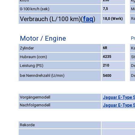
km/h
230
kg
0-100 km/h (sek)
7,5
M
faq
Verbrauch (L/100 km)
(
)
R
18,0 (Werk)
Motor / Engine
P
Zylinder
6R
Ka
Hubraum (ccm)
4235
St
Leistung (PS)
210
D
bei Nenndrehzahl (U/min)
D
5400
Vorgängermodell
Jaguar E-Type S
Nachfolgemodell
Jaguar E-Type S
Rekorde