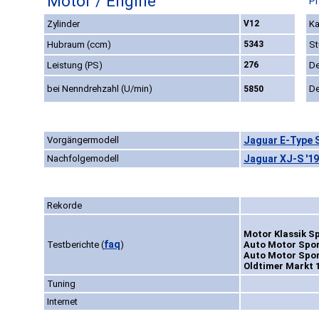
Motor / Engine
Pr
Zylinder
V12
Ka
Hubraum (ccm)
5343
St
Leistung (PS)
276
De
bei Nenndrehzahl (U/min)
De
5850
Vorgängermodell
Jaguar E-Type S
Nachfolgemodell
Jaguar XJ-S '1
Rekorde
Motor Klassik Sp
faq
Testberichte
(
)
Auto Motor Sport
Auto Motor Spor
Oldtimer Markt 1
Tuning
Internet