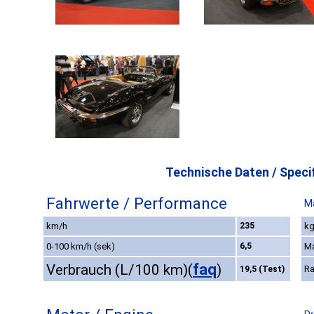
Technische Daten / Specif
Fahrwerte / Performance
M
km/h
235
kg
0-100 km/h (sek)
6,5
M
faq
Verbrauch (L/100 km)
(
)
Ra
19,5 (Test)