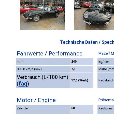
Technische Daten / Specif
Fahrwerte / Performance
Maße / M
km/h
240
kg/leer
0-100 km/h (sek)
7,1
Maße (mm
Verbrauch (L/100 km)
Radstand
17,0 (Werk)
faq
(
)
Motor / Engine
Präsentat
Zylinder
6R
Kaufpreis 