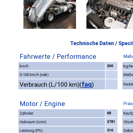
Technische Daten / Specif
Fahrwerte / Performance
Maße
km/h
260
kg/le
0-100 km/h (sek)
Maße
faq
Verbrauch (L/100 km)
(
)
Rads
Motor / Engine
Präs
Zylinder
6R
Kaufp
Hubraum (ccm)
3781
Stüc
Leistung (PS)
310
Debü