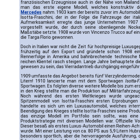
französischen Erzeugnisse auch in der Nähe von Mailand 
man das erste eigene Modell, welches konstruktiv d
Mercedes
nahm. 1903 kam der bereits zuvor im Automobil 
Isotta-Fraschini, der in der Folge die Fahrzeuge der ita
Aufmerksamkeit erregte das junge Unternehmen 1907 a
vorgestellt wurde, der durch seine obenliegende Nock
Maßstäbe setzte. 1908 wurde von Vincenzo Trucco auf ei
die Targa Florio gewonnen.
Doch in Italien war nicht die Zeit für hochpreisige Luxus
frühzeitig auf den Export und gründete schon 1908 ei
Rennerfolge in Amerika und bahnbrechende technische 
reichen Klientel rasch steigen. Lange Jahre behauptete 
gewesen zu sein, das Vierradantrieb durchgängig eingeführ
1909 umfasste das Angebot bereits fünf Vierzylindermodell
Litern! 1910 lancierte man mit dem Sportwagen
Isotta-
Sportwagen. Es folgten diverse weitere Modelle bis zum erst
in den Krieg stellte man die Produktion auf Militärfahrze
Noch während des ersten Weltkrieges wurde ungeach
Spitzenmodell von Isotta-Fraschini ersten Erprobunge
handelte es sich um ein Luxusautomobil, welches inte
Beendigung des Krieges stellte Isotta-Fraschini seine Pro
das einzige Modell im Portfolio sein sollte, was eine
Produktstrategie mit diversen Modellen war. Offizielle V
Dieser besaß als erstes Luxus-Automobil einen Reihen-Achtzy
wurde. Mit einer Leistung von ca. 80 PS aus 5,9 Litern Hu
besonders sportlich, aber die hervorragende Ausführung, 