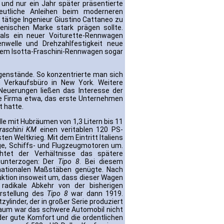
und nur ein Jahr später präsentierte
eutliche Anleihen beim moderneren
tätige Ingenieur Giustino Cattaneo zu
lienischen Marke stark prägen sollte.
ls ein neuer Voiturette-Rennwagen
enwelle und Drehzahlfestigkeit neue
nem Isotta-Fraschini-Rennwagen sogar
gegenstände. So konzentrierte man sich
n Verkaufsbüro in New York. Weitere
Neuerungen ließen das Interesse der
die Firma etwa, das erste Unternehmen
t hatte.
e mit Hubräumen von 1,3 Litern bis 11
Fraschini KM
einen veritablen 120 PS-
en Weltkrieg. Mit dem Eintritt Italiens
uge, Schiffs- und Flugzeugmotoren um.
tet der Verhältnisse das spätere
n unterzogen: Der
Tipo 8
. Bei diesem
rnationalen Maßstäben genügte. Nach
duktion insoweit um, dass dieser Wagen
 radikale Abkehr von der bisherigen
orstellung des
Tipo 8
war dann 1919.
linder, der in großer Serie produziert
braum war das schwere Automobil nicht
der gute Komfort und die ordentlichen