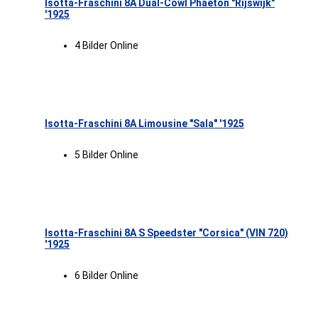
Isotta-Fraschini 8A Dual-Cowl Phaeton "Rijswijk"
'1925
4 Bilder Online
Isotta-Fraschini 8A Limousine "Sala" '1925
5 Bilder Online
Isotta-Fraschini 8A S Speedster "Corsica" (VIN 720)
'1925
6 Bilder Online