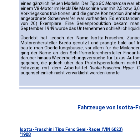
eines gänzlich neuen Modells: Der
Tipo 8C Monterosa
war eb
einem V8-Motor im Heck! Die Maschine war mit 2,5 bzw, 3,0 L
Vorkriegskonstruktionen und die ganze Konzeption ähnel
angeordnete Scheinwerfer war vorhanden. Es entstanden 
von 20) Exemplare. Eine Serienproduktion bekam man 
September 1949 wurde das Unternehmen schließlich liquidi
Überlebt hat jedoch der Name Isotta-Fraschini: Zunä
Motorenhersteller Breda genutzt und prangte bald auf I
baute man Oberleitungsbusse, vor allem für die Mailänder
ging der Name an den Schiffsmotorenhersteller Fincantie
darüber hinaus Wiederbelebungsversuche für Luxus-Autom
gegeben, die jedoch über das Prototypenstadium nicht 
Fahrzeug mit dem Arbeitstitel '
Isotta-Fraschini Hyper C
augenscheinlich nicht verwirklicht werden konnte.
Fahrzeuge von Isotta-Fr
Isotta-Fraschini Tipo Fenc Semi-Racer (VIN 6023)
'1908