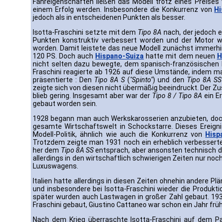
Fahreigenschaften ließen das Modell trotz eines Preises v
einem Erfolg werden. Insbesondere die Konkurrenz von
Hi
jedoch als in entscheidenen Punkten als besser.
Isotta-Fraschini setzte mit dem
Tipo 8A
nach, der jedoch e
Punkten konstruktiv verbessert worden und der Motor w
worden. Damit leistete das neue Modell zunächst immerhin
120 PS. Doch auch
Hispano-Suiza
hatte mit dem neuen
H
nicht selten dazu bewegte, dem spanisch-französischen 
Fraschini reagierte ab 1926 auf diese Umstände, indem m
präsentierte : Den
Tipo 8A S
(
"Spinto"
) und den
Tipo 8A SS
zeigte sich von diesen nicht übermäßig beeindruckt. Der Z
blieb gering. Insgesamt aber war der
Tipo 8 / Tipo 8A
ein E
gebaut worden sein.
1928 begann man auch Werkskarosserien anzubieten, doch
gesamte Wirtschaftswelt in Schockstarre. Dieses Ereignis 
Modell-Politik, ähnlich wie auch die Konkurrenz von
Hisp
Trotzdem zeigte man 1931 noch ein erheblich verbesser
her dem
Tipo 8A SS
entsprach, aber ansonsten technisch de
allerdings in den wirtschaftlich schwierigen Zeiten nur no
Luxuswagens.
Italien hatte allerdings in diesen Zeiten ohnehin andere Pl
und insbesondere bei Isotta-Fraschini wieder die Produkt
später wurden auch Lastwagen in großer Zahl gebaut. 19
Fraschini gebaut, Giustino Cattaneo war schon ein Jahr frü
Nach dem Krieg überraschte Isotta-Fraschini auf dem Pa