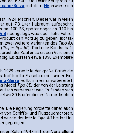
on ca. 6.500,- US-Dollar Kaufpreis zu
spano-Suiza
mit dem
H6
erwies sich
rst 1924 erschien. Dieser war in vielen
ar auf 7,3 Liter Hubraum aufgebohrt
 ca. 100 PS, später sogar ca. 110 bis
6 B
nachgelegt, was sportliche Fahrer
Produkt den Vorzug zu geben. Isotta-
an zwei weitere Varianten des
Tipo 8A
(
"Super Spinto"
). Doch die Kundschaft
uspruch der Käufer zu diesen Versionen
rfolg. Es dürften etwa 1350 Exemplare
 1929 versetzte der große Crash die
traf Isotta-Fraschini mit seiner Ein-
ano-Suiza
vollkommen unvorbereitet.
tes Model
Tipo 8B
, der von der Leistung
utlich verbessert war. Es fanden sich
ch etwa 30 Käufer dieses fantastischen
äne. Die Regierung forcierte daher auch
ion von Schiffs- und Flugzeugmotoren,
34 wurde der letzte
Tipo 8B
bei Isotta-
her gegangen.
riser Salon 1947 mit der Vorstellung