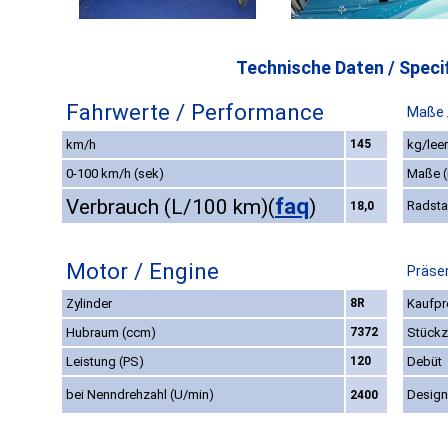
Technische Daten / Specif
Fahrwerte / Performance
Maße 
km/h
145
kg/leer
0-100 km/h (sek)
Maße 
faq
Verbrauch (L/100 km)
(
)
Radst
18,0
Motor / Engine
Präsen
Zylinder
8R
Kaufpr
Hubraum (ccm)
7372
Stückz
Leistung (PS)
120
Debüt
bei Nenndrehzahl (U/min)
Design
2400