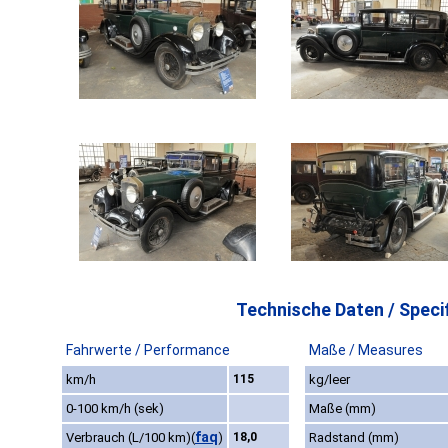
Technische Daten / Specif
Fahrwerte / Performance
Maße / Measures
km/h
115
kg/leer
0-100 km/h (sek)
Maße (mm)
faq
Verbrauch (L/100 km)
(
)
18,0
Radstand (mm)