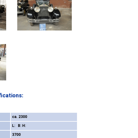
ications:
ca. 2300
L: B: H:
3700