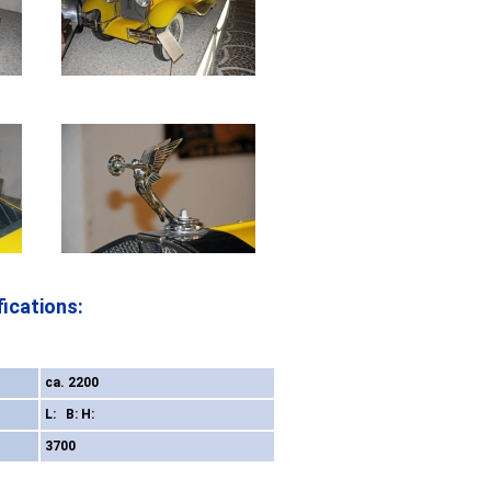
ications:
ca. 2200
L: B: H:
3700