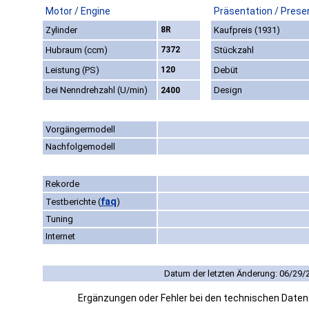
Motor / Engine
Präsentation / Prese
Zylinder
8R
Kaufpreis (1931)
Hubraum (ccm)
7372
Stückzahl
Leistung (PS)
120
Debüt
bei Nenndrehzahl (U/min)
Design
2400
Vorgängermodell
Nachfolgemodell
Rekorde
faq
Testberichte
(
)
Tuning
Internet
Datum der letzten Änderung: 06/29/
Ergänzungen oder Fehler bei den technischen Date