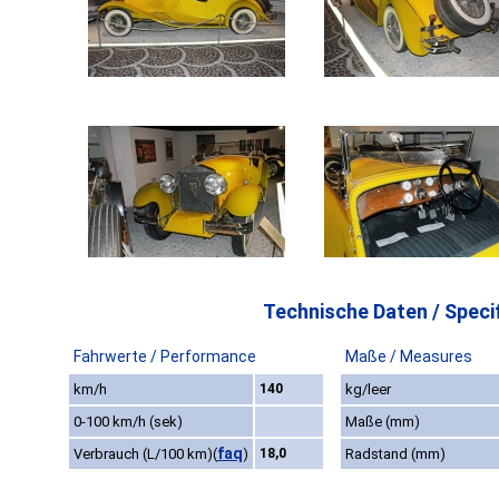
Technische Daten / Specif
Fahrwerte / Performance
Maße / Measures
km/h
140
kg/leer
0-100 km/h (sek)
Maße (mm)
faq
Verbrauch (L/100 km)
(
)
18,0
Radstand (mm)