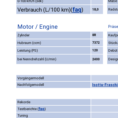
0-100 km/h (sek)
Maße
faq
Verbrauch (L/100 km)
(
)
Radst
18,0
Motor / Engine
Präse
Zylinder
8R
Kaufpr
Hubraum (ccm)
7372
Stück
Leistung (PS)
120
Debüt
bei Nenndrehzahl (U/min)
Desig
2400
Vorgängermodell
Nachfolgemodell
Isotta-Fraschi
Rekorde
faq
Testberichte
(
)
Tuning