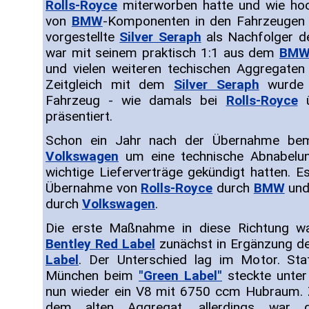
Rolls-Royce
miterworben hatte und wie hoch
von
BMW
-Komponenten in den Fahrzeugen 
vorgestellte
Silver Seraph
als Nachfolger 
war mit seinem praktisch 1:1 aus dem
BMW
und vielen weiteren techischen Aggregaten
Zeitgleich mit dem
Silver Seraph
wurde e
Fahrzeug - wie damals bei
Rolls-Royce
ü
präsentiert.
Schon ein Jahr nach der Übernahme bem
Volkswagen
um eine technische Abnabel
wichtige Lieferverträge gekündigt hatten. 
Übernahme von
Rolls-Royce
durch
BMW
und
durch
Volkswagen
.
Die erste Maßnahme in diese Richtung w
Bentley Red Label
zunächst in Ergänzung d
Label
. Der Unterschied lag im Motor. S
München beim
"Green Label"
steckte unte
nun wieder ein V8 mit 6750 ccm Hubraum. 
dem alten Aggregat, allerdings war 