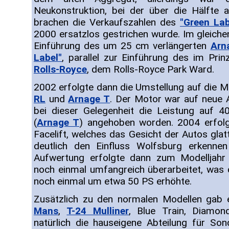
Neukonstruktion, bei der über die Hälfte a
brachen die Verkaufszahlen des
"Green Lab
2000 ersatzlos gestrichen wurde. Im gleichen
Einführung des um 25 cm verlängerten
Arn
Label"
, parallel zur Einführung des im Prin
Rolls-Royce
, dem Rolls-Royce Park Ward.
2002 erfolgte dann die Umstellung auf die 
RL
und
Arnage T
. Der Motor war auf neue
bei dieser Gelegenheit die Leistung auf 4
(
Arnage T
) angehoben worden. 2004 erfolgt
Facelift, welches das Gesicht der Autos glatt
deutlich den Einfluss Wolfsburg erkennen 
Aufwertung erfolgte dann zum Modelljah
noch einmal umfangreich überarbeitet, was 
noch einmal um etwa 50 PS erhöhte.
Zusätzlich zu den normalen Modellen gab 
Mans
,
T-24 Mulliner
, Blue Train, Diamon
natürlich die hauseigene Abteilung für So