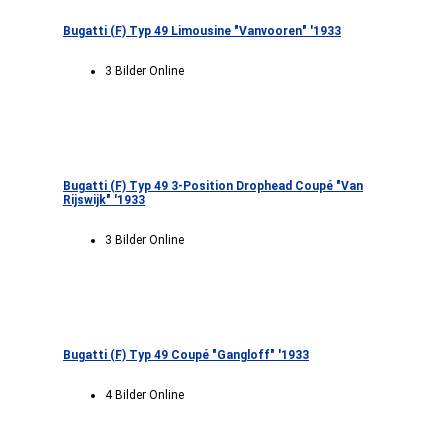
Bugatti (F) Typ 49 Limousine "Vanvooren" '1933
3 Bilder Online
Bugatti (F) Typ 49 3-Position Drophead Coupé "Van
Rijswijk" '1933
3 Bilder Online
Bugatti (F) Typ 49 Coupé "Gangloff" '1933
4 Bilder Online