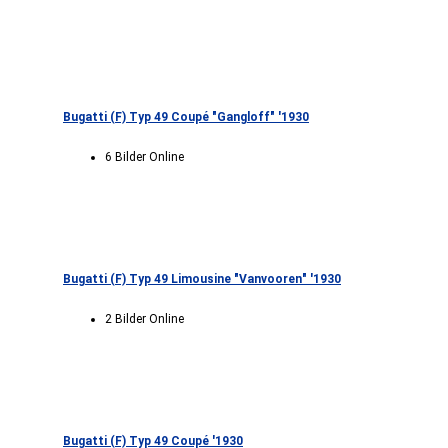
Bugatti (F) Typ 49 Coupé "Gangloff" '1930
6 Bilder Online
Bugatti (F) Typ 49 Limousine "Vanvooren" '1930
2 Bilder Online
Bugatti (F) Typ 49 Coupé '1930