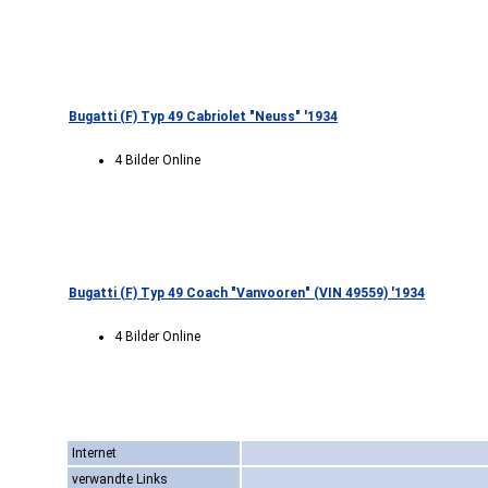
Bugatti (F) Typ 49 Cabriolet "Neuss" '1934
4 Bilder Online
Bugatti (F) Typ 49 Coach "Vanvooren" (VIN 49559) '1934
4 Bilder Online
Internet
verwandte Links