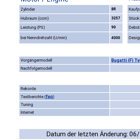
Zylinder
8R
Kaufpr
Hubraum (ccm)
3257
Stück
Leistung (PS)
90
Debüt
bei Nenndrehzahl (U/min)
Desig
4000
Vorgängermodell
Bugatti (F) Ty
Nachfolgemodell
Rekorde
faq
Testberichte
(
)
Tuning
Internet
Datum der letzten Änderung: 06