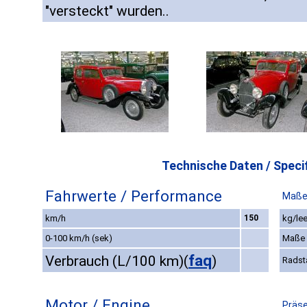
"versteckt" wurden..
Technische Daten / Specif
Fahrwerte / Performance
Maße
km/h
150
kg/lee
0-100 km/h (sek)
Maße
faq
Verbrauch (L/100 km)
(
)
Radst
Motor / Engine
Präse