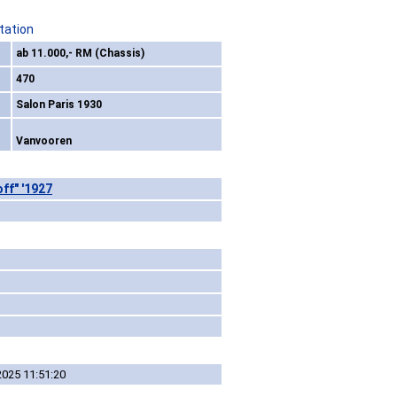
tation
ab 11.000,- RM (Chassis)
470
Salon Paris 1930
Vanvooren
ff" '1927
2025 11:51:20