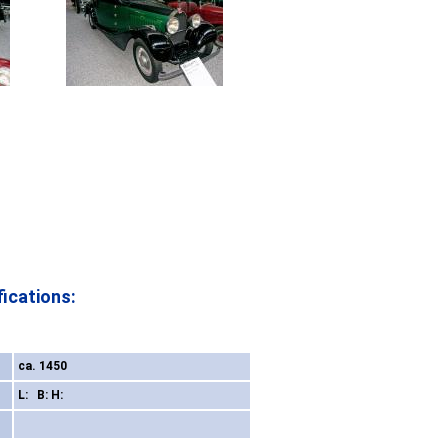
ications:
ca. 1450
L: B: H: