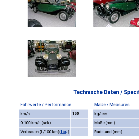
Technische Daten / Specif
Fahrwerte / Performance
Maße / Measures
km/h
150
kg/leer
0-100 km/h (sek)
Maße (mm)
faq
Verbrauch (L/100 km)
(
)
Radstand (mm)