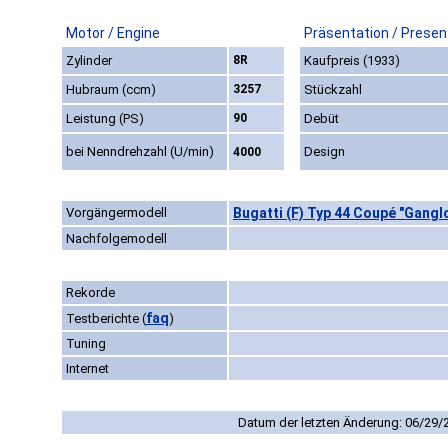
Motor / Engine
Präsentation / Presen
Zylinder
8R
Kaufpreis (1933)
Hubraum (ccm)
3257
Stückzahl
Leistung (PS)
90
Debüt
bei Nenndrehzahl (U/min)
Design
4000
Vorgängermodell
Bugatti (F) Typ 44 Coupé "Ganglo
Nachfolgemodell
Rekorde
faq
Testberichte
(
)
Tuning
Internet
Datum der letzten Änderung: 06/29/