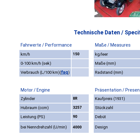
Technische Daten / Specif
Fahrwerte / Performance
Maße / Measures
km/h
150
kg/leer
0-100 km/h (sek)
Maße (mm)
faq
Verbrauch (L/100 km)
(
)
Radstand (mm)
Motor / Engine
Präsentation / Presen
Zylinder
8R
Kaufpreis (1931)
Hubraum (ccm)
3257
Stückzahl
Leistung (PS)
90
Debüt
bei Nenndrehzahl (U/min)
Design
4000