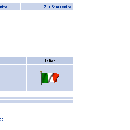
eite
Zur Startseite
Italien
o: