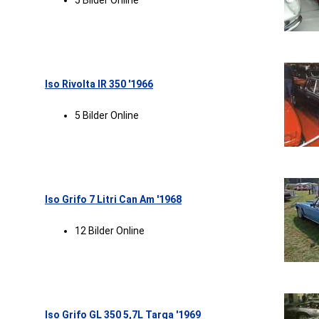
5 Bilder Online
Iso Rivolta IR 350 '1966
5 Bilder Online
Iso Grifo 7 Litri Can Am '1968
12 Bilder Online
Iso Grifo GL 350 5,7L Targa '1969