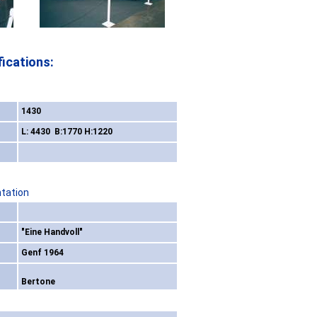
ications:
1430
L: 4430 B:1770 H:1220
ntation
"Eine Handvoll"
Genf 1964
Bertone