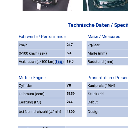
Technische Daten / Specif
Fahrwerte / Performance
Maße / Measures
km/h
247
kg/leer
0-100 km/h (sek)
6,4
Maße (mm)
faq
Verbrauch (L/100 km)
(
)
19,0
Radstand (mm)
Motor / Engine
Präsentation / Prese
Zylinder
V8
Kaufpreis (1964)
Hubraum (ccm)
5359
Stückzahl
Leistung (PS)
244
Debüt
bei Nenndrehzahl (U/min)
Design
4800