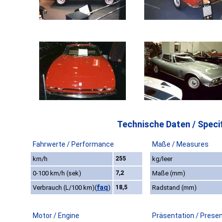
Technische Daten / Specif
Fahrwerte / Performance
Maße / Measures
km/h
255
kg/leer
0-100 km/h (sek)
7,2
Maße (mm)
faq
Verbrauch (L/100 km)
(
)
18,5
Radstand (mm)
Motor / Engine
Präsentation / Prese