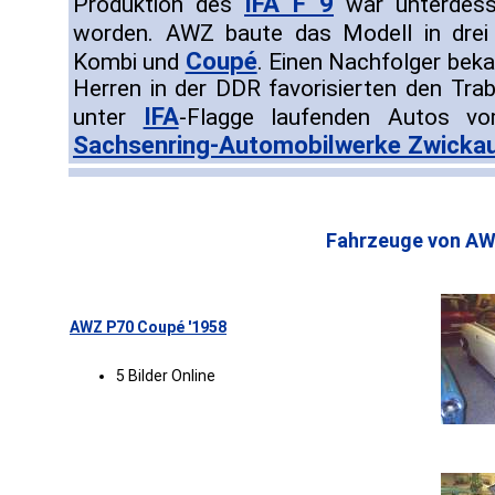
IFA F 9
Produktion des
war unterdess
worden. AWZ baute das Modell in drei
Coupé
Kombi und
. Einen Nachfolger bek
Herren in der DDR favorisierten den Trab
IFA
unter
-Flagge laufenden Autos v
Sachsenring-Automobilwerke Zwicka
Fahrzeuge von AW
AWZ P70 Coupé '1958
5 Bilder Online