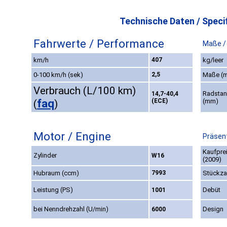
Technische Daten / Specif
Fahrwerte / Performance
Maße /
km/h
407
kg/leer
0-100 km/h (sek)
2,5
Maße (
Verbrauch (L/100 km)
Radsta
14,7-40,4
faq
(ECE)
(mm)
(
)
Motor / Engine
Präsent
Kaufpre
Zylinder
W16
(2009)
Hubraum (ccm)
7993
Stückza
Leistung (PS)
Debüt
1001
bei Nenndrehzahl (U/min)
Design
6000