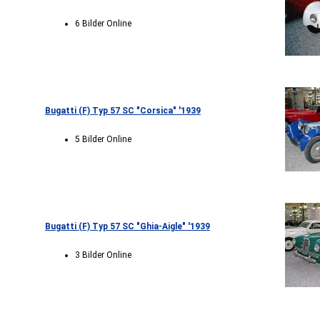
6 Bilder Online
Bugatti (F) Typ 57 SC "Corsica" '1939
5 Bilder Online
Bugatti (F) Typ 57 SC "Ghia-Aigle" '1939
3 Bilder Online