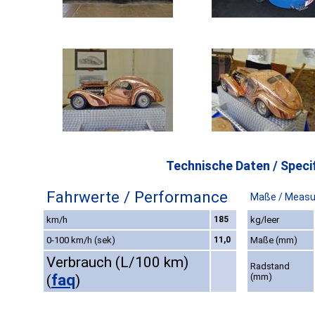
Technische Daten / Specif
Fahrwerte / Performance
Maße / Measu
km/h
185
kg/leer
0-100 km/h (sek)
11,0
Maße (mm)
Verbrauch (L/100 km)
Radstand
faq
(mm)
(
)