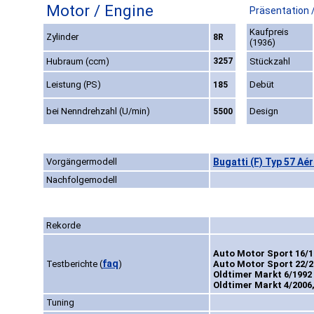
Motor / Engine
Präsentation 
Kaufpreis
Zylinder
8R
(1936)
Hubraum (ccm)
3257
Stückzahl
Leistung (PS)
Debüt
185
bei Nenndrehzahl (U/min)
Design
5500
Vorgängermodell
Bugatti (F) Typ 57 Aér
Nachfolgemodell
Rekorde
Auto Motor Sport 16/19
faq
Testberichte
(
)
Auto Motor Sport 22/20
Oldtimer Markt 6/1992
Oldtimer Markt 4/2006,
Tuning