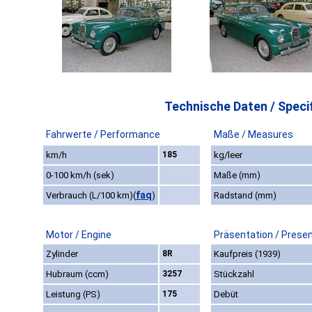
Technische Daten / Specif
Fahrwerte / Performance
Maße / Measures
km/h
185
kg/leer
0-100 km/h (sek)
Maße (mm)
faq
Verbrauch (L/100 km)
(
)
Radstand (mm)
Motor / Engine
Präsentation / Prese
Zylinder
8R
Kaufpreis (1939)
Hubraum (ccm)
3257
Stückzahl
Leistung (PS)
175
Debüt