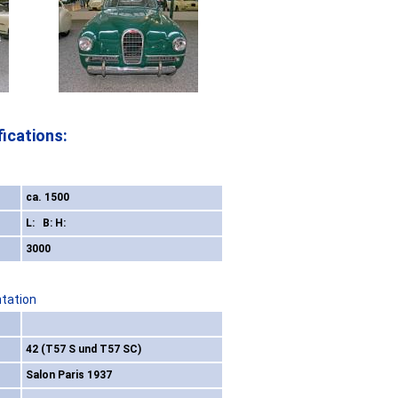
ications:
ca. 1500
L: B: H:
3000
ntation
42 (T57 S und T57 SC)
Salon Paris 1937