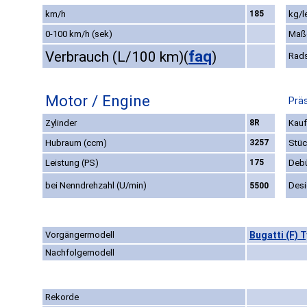
km/h
185
kg/l
0-100 km/h (sek)
Maß
faq
Verbrauch (L/100 km)
(
)
Rad
Motor / Engine
Präs
Zylinder
8R
Kauf
Hubraum (ccm)
3257
Stüc
Leistung (PS)
175
Deb
bei Nenndrehzahl (U/min)
Des
5500
Vorgängermodell
Bugatti (F) 
Nachfolgemodell
Rekorde