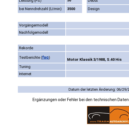
Leistung (PS)
50
Debüt
bei Nenndrehzahl (U/min)
Design
3500
Vorgängermodell
Nachfolgemodell
Rekorde
faq
Testberichte
(
)
Motor Klassik 3/1988, S.40 His
Tuning
Internet
Datum der letzten Änderung: 06/29/
Ergänzungen oder Fehler bei den technischen Date