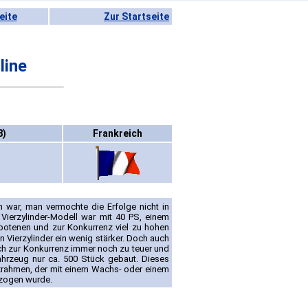
eite
Zur Startseite
line
8)
Frankreich
 war, man vermochte die Erfolge nicht in
ierzylinder-Modell war mit 40 PS, einem
botenen und zur Konkurrenz viel zu hohen
 Vierzylinder ein wenig stärker. Doch auch
h zur Konkurrenz immer noch zu teuer und
hrzeug nur ca. 500 Stück gebaut. Dieses
rahmen, der mit einem Wachs- oder einem
rzogen wurde.