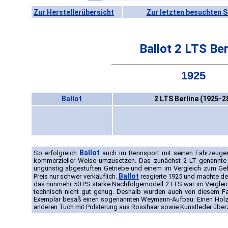
Zur Herstellerübersicht
Zur letzten besuchten S
Ballot 2 LTS Ber
1925
Ballot
2 LTS Berline (1925-2
Ballot
So erfolgreich
auch im Rennsport mit seinen Fahrzeugen
kommerzieller Weise umzusetzen. Das zunächst 2 LT genannte V
ungünstig abgestuften Getriebe und einem im Vergleich zum Ge
Ballot
Preis nur schwer verkäuflich.
reagierte 1925 und machte den
das nunmehr 50 PS starke Nachfolgemodell 2 LTS war im Vergleic
technisch nicht gut genug. Deshalb wurden auch von diesem Fa
Exemplar besaß einen sogenannten Weymann-Aufbau: Einen Holz
anderen Tuch mit Polsterung aus Rosshaar sowie Kunstleder übe