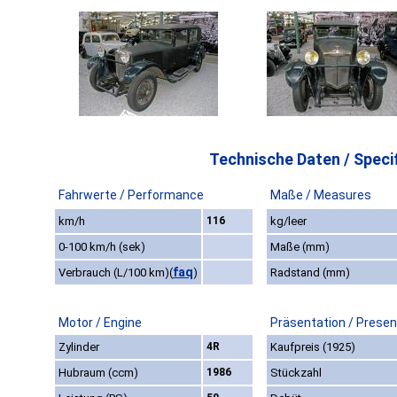
Technische Daten / Specif
Fahrwerte / Performance
Maße / Measures
km/h
116
kg/leer
0-100 km/h (sek)
Maße (mm)
faq
Verbrauch (L/100 km)
(
)
Radstand (mm)
Motor / Engine
Präsentation / Presen
Zylinder
4R
Kaufpreis (1925)
Hubraum (ccm)
1986
Stückzahl