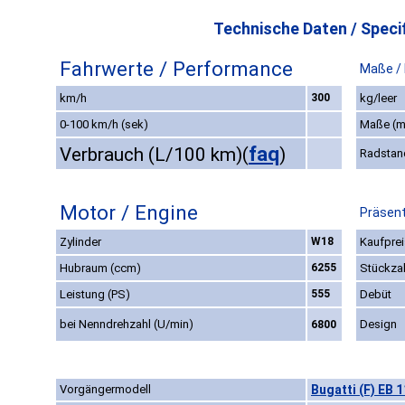
Technische Daten / Specif
Fahrwerte / Performance
Maße /
km/h
300
kg/leer
0-100 km/h (sek)
Maße (
faq
Verbrauch (L/100 km)
(
)
Radstan
Motor / Engine
Präsent
Zylinder
W18
Kaufprei
Hubraum (ccm)
6255
Stückza
Leistung (PS)
555
Debüt
bei Nenndrehzahl (U/min)
Design
6800
Vorgängermodell
Bugatti (F) EB 1