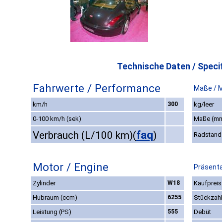
Technische Daten / Specif
Fahrwerte / Performance
Maße / 
km/h
300
kg/leer
0-100 km/h (sek)
Maße (m
faq
Verbrauch (L/100 km)
(
)
Radstand
Motor / Engine
Präsenta
Zylinder
W18
Kaufpreis
Hubraum (ccm)
6255
Stückzah
Leistung (PS)
555
Debüt