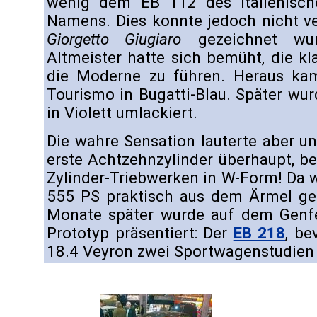
wenig dem EB 112 des italienische
Namens. Dies konnte jedoch nicht v
Giorgetto Giugiaro
gezeichnet wurd
Altmeister hatte sich bemüht, die k
die Moderne zu führen. Heraus kam 
Tourismo in Bugatti-Blau. Später wu
in Violett umlackiert.
Die wahre Sensation lauterte aber u
erste Achtzehnzylinder überhaupt, b
Zylinder-Triebwerken in W-Form! Da
555 PS praktisch aus dem Ärmel gesc
Monate später wurde auf dem Genfe
Prototyp präsentiert: Der
EB 218
, be
18.4 Veyron zwei Sportwagenstudien