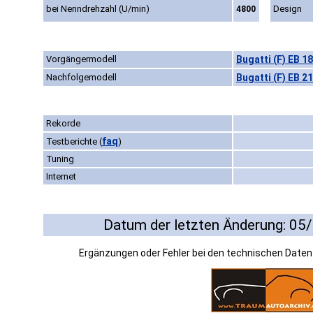
bei Nenndrehzahl (U/min)
Design
4800
Vorgängermodell
Bugatti (F) EB 1
Nachfolgemodell
Bugatti (F) EB 2
Rekorde
faq
Testberichte
(
)
Tuning
Internet
Datum der letzten Änderung: 05
Ergänzungen oder Fehler bei den technischen Date