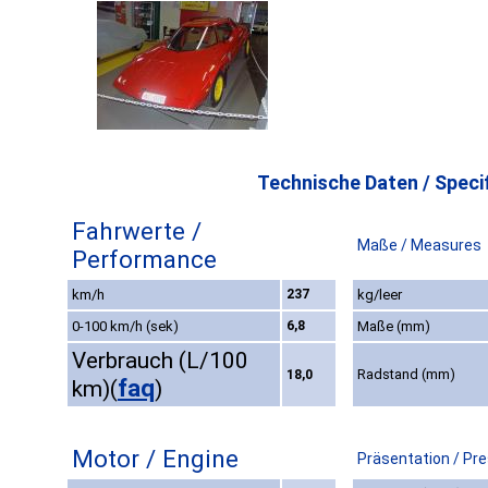
Technische Daten / Specif
Fahrwerte /
Maße / Measures
Performance
km/h
237
kg/leer
0-100 km/h (sek)
6,8
Maße (mm)
Verbrauch (L/100
Radstand (mm)
18,0
faq
km)
(
)
Motor / Engine
Präsentation / Pr