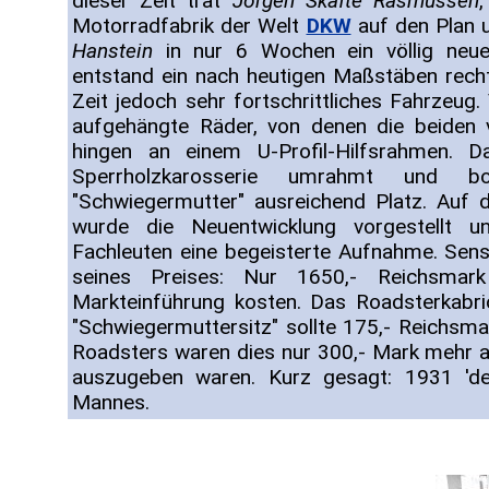
dieser Zeit trat
Jörgen Skafte Rasmussen
Motorradfabrik der Welt
DKW
auf den Plan 
Hanstein
in nur 6 Wochen ein völlig neue
entstand ein nach heutigen Maßstäben recht 
Zeit jedoch sehr fortschrittliches Fahrzeug
aufgehängte Räder, von denen die beiden 
hingen an einem U-Profil-Hilfsrahmen. 
Sperrholzkarosserie umrahmt und 
"Schwiegermutter" ausreichend Platz. Auf d
wurde die Neuentwicklung vorgestellt 
Fachleuten eine begeisterte Aufnahme. Sens
seines Preises: Nur 1650,- Reichsmark
Markteinführung kosten. Das Roadsterkabri
"Schwiegermuttersitz" sollte 175,- Reichsma
Roadsters waren dies nur 300,- Mark mehr 
auszugeben waren. Kurz gesagt: 1931 'd
Mannes.