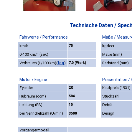
Technische Daten / Specif
Fahrwerte / Performance
Maße / Measur
km/h
75
kg/leer
0-100 km/h (sek)
Maße (mm)
faq
Verbrauch (L/100 km)
(
)
7,0 (Werk)
Radstand (mm)
Motor / Engine
Präsentation /
Zylinder
2R
Kaufpreis (1931)
Hubraum (ccm)
584
Stückzahl
Leistung (PS)
15
Debüt
bei Nenndrehzahl (U/min)
Design
3500
Vorgängermodell