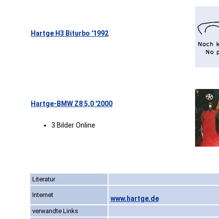
Hartge H3 Biturbo '1992
Hartge-BMW Z8 5,0 '2000
3 Bilder Online
Literatur
Internet
www.hartge.de
verwandte Links