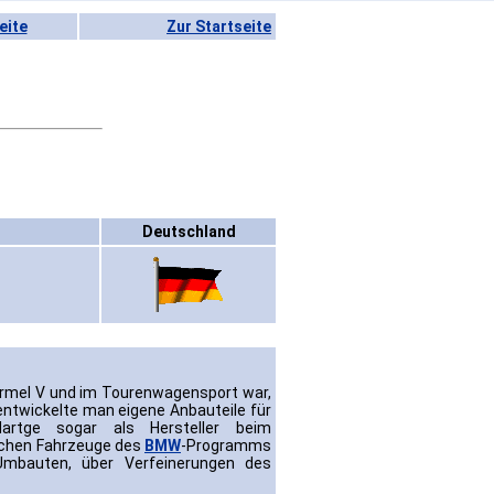
eite
Zur Startseite
Deutschland
Formel V und im Tourenwagensport war,
entwickelte man eigene Anbauteile für
artge sogar als Hersteller beim
ichen Fahrzeuge des
BMW
-Programms
Umbauten, über Verfeinerungen des