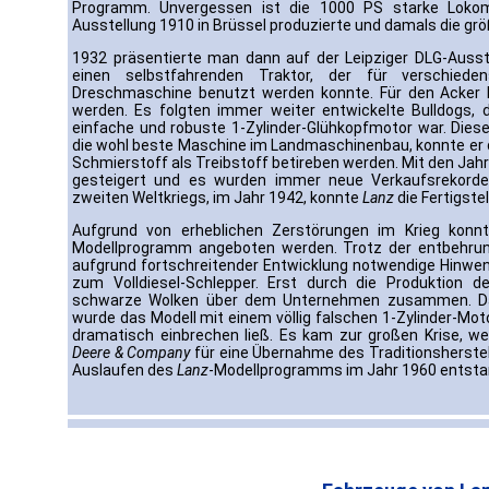
Programm. Unvergessen ist die 1000 PS starke Lokom
Ausstellung 1910 in Brüssel produzierte und damals die grö
1932 präsentierte man dann auf der Leipziger DLG-Ausst
einen selbstfahrenden Traktor, der für verschiede
Dreschmaschine benutzt werden konnte. Für den Acker 
werden. Es folgten immer weiter entwickelte Bulldogs,
einfache und robuste 1-Zylinder-Glühkopfmotor war. Dies
die wohl beste Maschine im Landmaschinenbau, konnte er d
Schmierstoff als Treibstoff betireben werden. Mit den Jahr
gesteigert und es wurden immer neue Verkaufsrekorde
zweiten Weltkriegs, im Jahr 1942, konnte
Lanz
die Fertigste
Aufgrund von erheblichen Zerstörungen im Krieg konn
Modellprogramm angeboten werden. Trotz der entbehrun
aufgrund fortschreitender Entwicklung notwendige Hinwe
zum Volldiesel-Schlepper. Erst durch die Produktion de
schwarze Wolken über dem Unternehmen zusammen. Das
wurde das Modell mit einem völlig falschen 1-Zylinder-Mo
dramatisch einbrechen ließ. Es kam zur großen Krise, we
Deere & Company
für eine Übernahme des Traditionsherstel
Auslaufen des
Lanz
-Modellprogramms im Jahr 1960 entsta