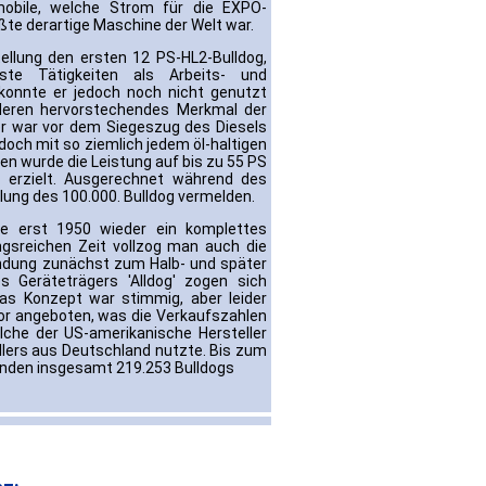
obile, welche Strom für die EXPO-
ßte derartige Maschine der Welt war.
ellung den ersten 12 PS-HL2-Bulldog,
nste Tätigkeiten als Arbeits- und
konnte er jedoch noch nicht genutzt
 deren hervorstechendes Merkmal der
er war vor dem Siegeszug des Diesels
och mit so ziemlich jedem öl-haltigen
en wurde die Leistung auf bis zu 55 PS
 erzielt. Ausgerechnet während des
llung des 100.000. Bulldog vermelden.
te erst 1950 wieder ein komplettes
gsreichen Zeit vollzog man auch die
ndung zunächst zum Halb- und später
s Geräteträgers 'Alldog' zogen sich
 Konzept war stimmig, aber leider
tor angeboten, was die Verkaufszahlen
lche der US-amerikanische Hersteller
lers aus Deutschland nutzte. Bis zum
nden insgesamt 219.253 Bulldogs