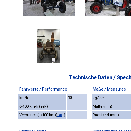
Technische Daten / Specif
Fahrwerte / Performance
Maße / Measures
km/h
18
kg/leer
0-100 km/h (sek)
Maße (mm)
faq
Verbrauch (L/100 km)
(
)
Radstand (mm)