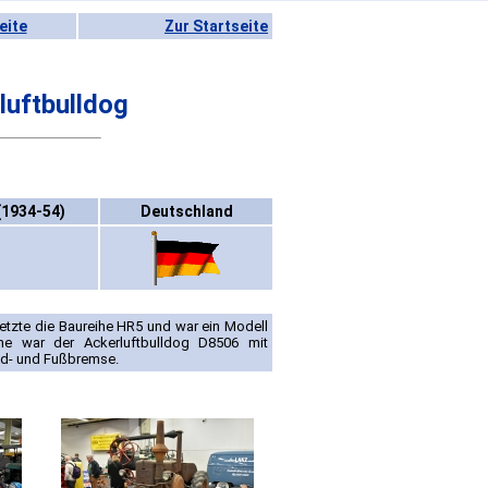
eite
Zur Startseite
uftbulldog
(1934-54)
Deutschland
etzte die Baureihe HR5 und war ein Modell
ihe war der Ackerluftbulldog D8506 mit
nd- und Fußbremse.