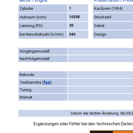
Motor / Engine
Präsentation / Pres
Zylinder
1
Kaufpreis (1934)
Hubraum (ccm)
10338
Stückzahl
Leistung (PS)
35
Debüt
bei Nenndrehzahl (U/min)
Design
540
Vorgängermodell
Nachfolgemodell
Rekorde
faq
Testberichte
(
)
Tuning
Internet
Datum der letzten Änderung: 06/29/
Ergänzungen oder Fehler bei den technischen Date