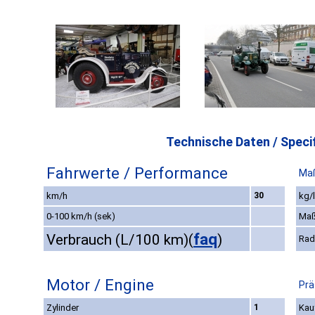
Technische Daten / Specif
Fahrwerte / Performance
Maß
km/h
30
kg/
0-100 km/h (sek)
Maß
faq
Verbrauch (L/100 km)
(
)
Rad
Motor / Engine
Prä
Zylinder
1
Kau