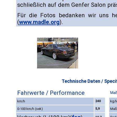
schließlich auf dem Genfer Salon präs
Für die Fotos bedanken wir uns he
(
www.madle.org
).
Technische Daten / Specif
Fahrwerte / Performance
Maß
km/h
240
kg/l
0-100 km/h (sek)
5,9
Maß