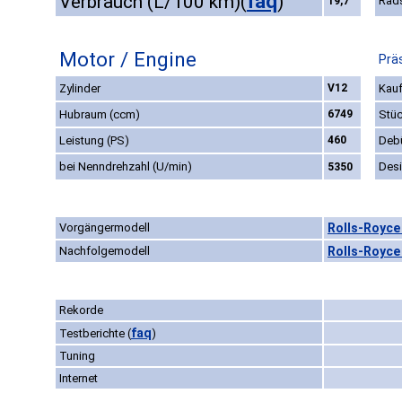
faq
Verbrauch (L/100 km)
(
)
Rad
19,7
Motor / Engine
Prä
Zylinder
V12
Kauf
Hubraum (ccm)
6749
Stüc
Leistung (PS)
460
Deb
bei Nenndrehzahl (U/min)
Des
5350
Vorgängermodell
Rolls-Royce 
Nachfolgemodell
Rolls-Royce
Rekorde
faq
Testberichte
(
)
Tuning
Internet