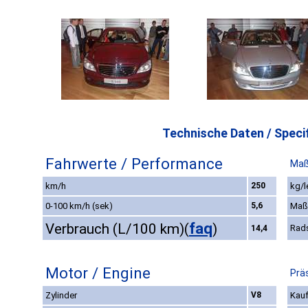
Technische Daten / Specif
Fahrwerte / Performance
Maß
km/h
250
kg/l
0-100 km/h (sek)
5,6
Maß
faq
Verbrauch (L/100 km)
(
)
Rad
14,4
Motor / Engine
Prä
Zylinder
V8
Kauf