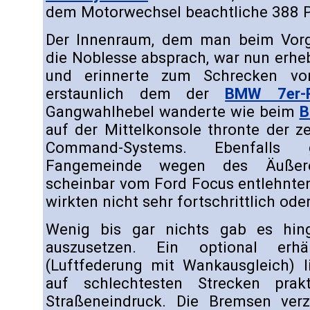
dem Motorwechsel beachtliche 388 P
Der Innenraum, dem man beim Vorg
die Noblesse absprach, war nun erhe
und erinnerte zum Schrecken v
erstaunlich dem der
BMW 7er-R
Gangwahlhebel wanderte wie beim
auf der Mittelkonsole thronte der z
Command-Systems. Ebenfalls
Fangemeinde wegen des Äußere
scheinbar vom Ford Focus entlehnten
wirkten nicht sehr fortschrittlich ode
Wenig bis gar nichts gab es hin
auszusetzen. Ein optional erhäl
(Luftfederung mit Wankausgleich) l
auf schlechtesten Strecken prak
Straßeneindruck. Die Bremsen ver