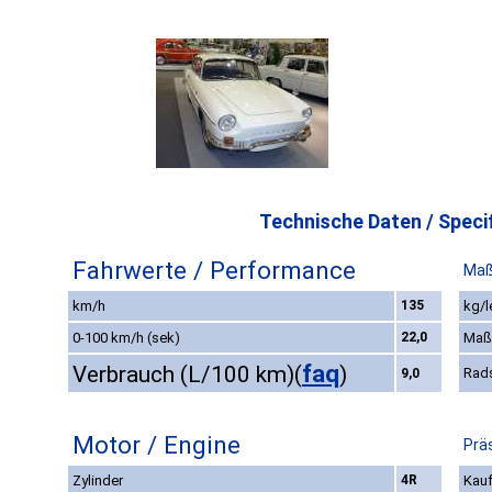
Technische Daten / Specif
Fahrwerte / Performance
Maß
km/h
135
kg/l
0-100 km/h (sek)
22,0
Maß
faq
Verbrauch (L/100 km)
(
)
Rad
9,0
Motor / Engine
Prä
Zylinder
4R
Kauf