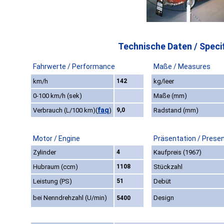
Technische Daten / Specif
Fahrwerte / Performance
Maße / Measures
km/h
142
kg/leer
0-100 km/h (sek)
Maße (mm)
faq
Verbrauch (L/100 km)
(
)
9,0
Radstand (mm)
Motor / Engine
Präsentation / Prese
Zylinder
4
Kaufpreis (1967)
Hubraum (ccm)
1108
Stückzahl
Leistung (PS)
51
Debüt
bei Nenndrehzahl (U/min)
Design
5400