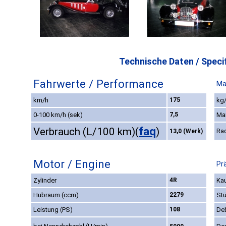
Technische Daten / Specif
Fahrwerte / Performance
Ma
km/h
175
kg/
0-100 km/h (sek)
7,5
Ma
faq
Verbrauch (L/100 km)
(
)
Ra
13,0 (Werk)
Motor / Engine
Pr
Zylinder
4R
Kau
Hubraum (ccm)
2279
St
Leistung (PS)
108
De