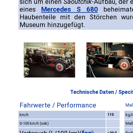
sich um einen
Saoutchik
-Aufbau, der
eines
Mercedes S 680
beheimate
Haubenteile mit den Störchen wur
Museum hinzugefügt.
Technische Daten / Specif
Fahrwerte / Performance
Maß
km/h
110
kg/l
0-100 km/h (sek)
Maß
Rad