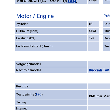
faq
Verbrauch (L/100 km)
(
)
>30,0
Motor / Engine
Prä
Zylinder
8R
Kauf
Hubraum (ccm)
4403
Stü
Leistung (PS)
120
Deb
bei Nenndrehzahl (U/min)
Des
Vorgängermodell
Nachfolgemodell
Bucciali TAV 
Rekorde
faq
Testberichte
(
)
Oldtimer Mark
Tuning
Internet