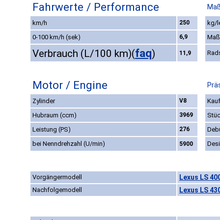
Fahrwerte / Performance
Maß
km/h
250
kg/l
0-100 km/h (sek)
6,9
Maß
faq
Verbrauch (L/100 km)
(
)
Rad
11,9
Motor / Engine
Prä
Zylinder
V8
Kauf
Hubraum (ccm)
3969
Stüc
Leistung (PS)
276
Deb
bei Nenndrehzahl (U/min)
Des
5900
Vorgängermodell
Lexus LS 400
Nachfolgemodell
Lexus LS 430