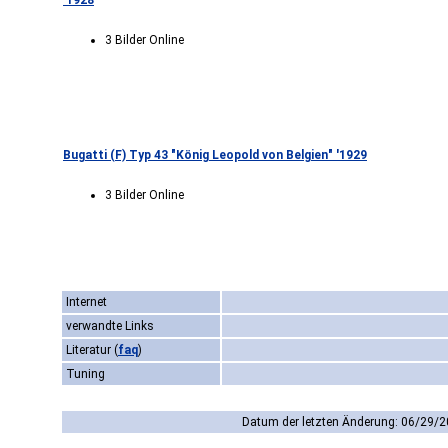
'1928
3 Bilder Online
Bugatti (F) Typ 43 "König Leopold von Belgien" '1929
3 Bilder Online
Internet
verwandte Links
Literatur
(
faq
)
Tuning
Datum der letzten Änderung: 06/29/2