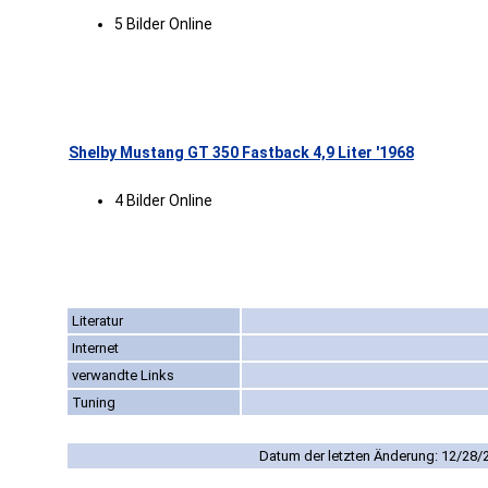
5 Bilder Online
Shelby Mustang GT 350 Fastback 4,9 Liter '1968
4 Bilder Online
Literatur
Internet
verwandte Links
Tuning
Datum der letzten Änderung: 12/28/