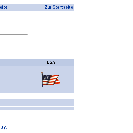
eite
Zur Startseite
USA
by: