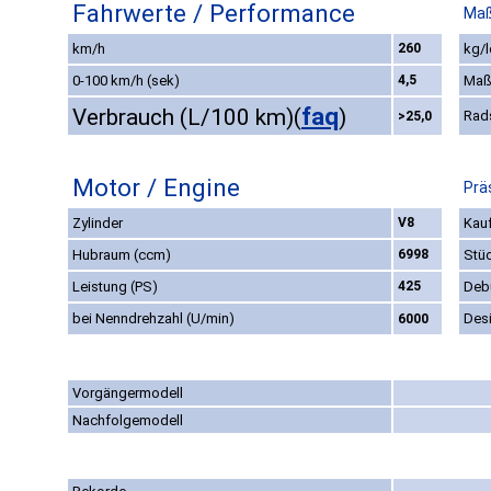
Fahrwerte / Performance
Maß
km/h
260
kg/l
0-100 km/h (sek)
4,5
Maß
faq
Verbrauch (L/100 km)
(
)
Rad
>25,0
Motor / Engine
Prä
Zylinder
V8
Kauf
Hubraum (ccm)
6998
Stü
Leistung (PS)
425
Deb
bei Nenndrehzahl (U/min)
Des
6000
Vorgängermodell
Nachfolgemodell