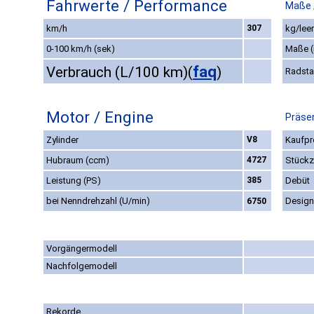
Fahrwerte / Performance
Maße 
km/h
307
kg/leer
0-100 km/h (sek)
Maße 
faq
Verbrauch (L/100 km)
(
)
Radst
Motor / Engine
Präsen
Zylinder
V8
Kaufpr
Hubraum (ccm)
4727
Stückz
Leistung (PS)
385
Debüt
bei Nenndrehzahl (U/min)
Design
6750
Vorgängermodell
Nachfolgemodell
Rekorde