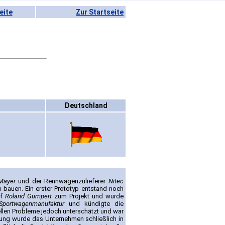
eite
Zur Startseite
Deutschland
Mayer
und der Rennwagenzulieferer
Nitec
auen. Ein erster Prototyp entstand noch
ef
Roland Gumpert
zum Projekt und wurde
portwagenmanufaktur
und kündigte die
ellen Probleme jedoch unterschätzt und war
ung wurde das Unternehmen schließlich in