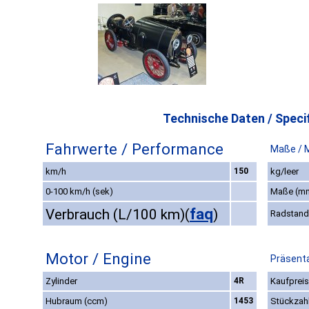
Technische Daten / Specif
Fahrwerte / Performance
Maße / 
km/h
150
kg/leer
0-100 km/h (sek)
Maße (m
faq
Verbrauch (L/100 km)
(
)
Radstand
Motor / Engine
Präsenta
Zylinder
4R
Kaufpreis
Hubraum (ccm)
1453
Stückzah